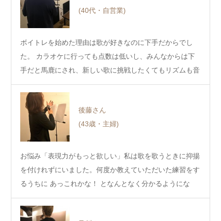
(40代・自営業)
ボイトレを始めた理由は歌が好きなのに下手だからでし
た。 カラオケに行っても点数は低いし、みんなからは下
手だと馬鹿にされ、新しい歌に挑戦したくてもリズムも音
程も…
後藤さん
(43歳・主婦)
お悩み「表現力がもっと欲しい」私は歌を歌うときに抑揚
を付けれずにいました。何度か教えていただいた練習をす
るうちに あっこれかな！ となんとなく分かるようにな
っ…